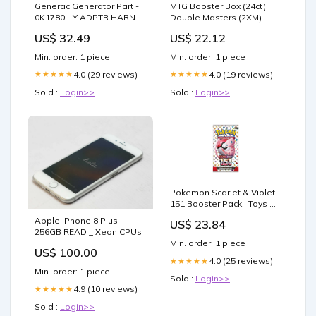
Generac Generator Part -
MTG Booster Box (24ct)
0K1780 - Y ADPTR HARN
Double Masters (2XM) —
EXTREME CWK
Twenty Sided
US$ 32.49
US$ 22.12
Min. order: 1 piece
Min. order: 1 piece
4.0 (29 reviews)
4.0 (19 reviews)
★★★★★
★★★★★
Sold :
Login>>
Sold :
Login>>
Pokemon Scarlet & Violet
151 Booster Pack : Toys &
Games
Apple iPhone 8 Plus
US$ 23.84
256GB READ _ Xeon CPUs
Min. order: 1 piece
US$ 100.00
4.0 (25 reviews)
★★★★★
Min. order: 1 piece
Sold :
Login>>
4.9 (10 reviews)
★★★★★
Sold :
Login>>