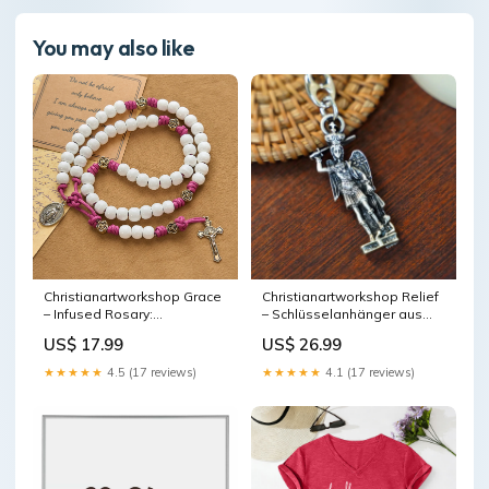
You may also like
Christianartworkshop Grace
Christianartworkshop Relief
– Infused Rosary:
– Schlüsselanhänger aus
Handgefertigter Rosenkranz
Silber mit dem Erzengel
US$ 17.99
US$ 26.99
aus weißen Perlen mit
Michael: Anmutiges Zeichen
Marienmedaille und floralen
zur Vertreibung böser
★★★★★
4.5 (17 reviews)
★★★★★
4.1 (17 reviews)
Akzenten
Geister Jesus
Material:Wundertätige
Medaille und Kreuz