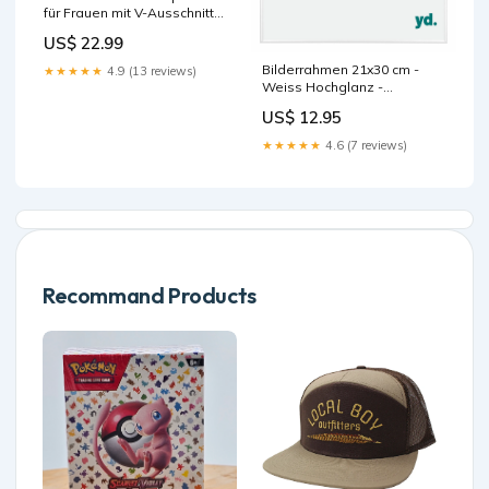
für Frauen mit V-Ausschnitt
und Aufdruck „Gott schreibt
US$ 22.99
noch immer deine
Geschichte“ Farbe:Rot
Bilderrahmen 21x30 cm -
★★★★★
4.9 (13 reviews)
Weiss Hochglanz -
Aluminium - Kent Christa
US$ 12.95
Ohland
★★★★★
4.6 (7 reviews)
Recommand Products