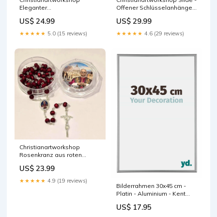
Eleganter
Offener Schlüsselanhänger
Schlüsselanhänger aus
mit Jungfrau Maria und
US$ 24.99
US$ 29.99
oxidierter Legierung mit der
Wundertätiger Medaille:
Heiligen Dreifaltigkeit und
Erinnerung an die Hingabe
★★★★★
5.0 (15 reviews)
★★★★★
4.6 (29 reviews)
der Mutter des Guten Rates:
Marias Stil:Wundertätige
Ein Symbol der göttlichen
Medaille
Liebe Stil:Heilige
Dreifaltigkeit & Mutter des
Guten Rates
Christianartworkshop
Rosenkranz aus roten
Holzperlen zum Gedenken
US$ 23.99
an Papst Leo XIV.: Ein
spiritueller Schatz Crucifix
★★★★★
4.9 (19 reviews)
Bilderrahmen 30x45 cm -
Platin - Aluminium - Kent
Kunst 70x36cm
US$ 17.95