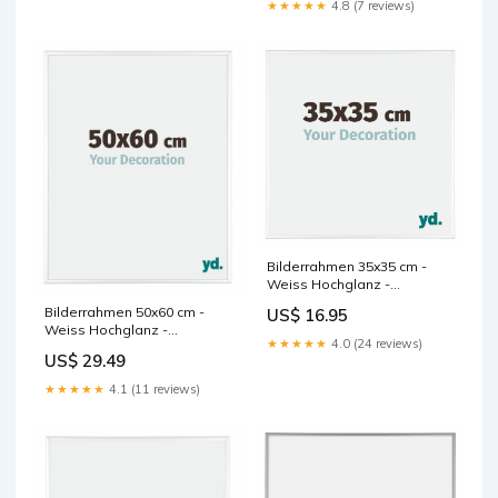
★★★★★
4.8 (7 reviews)
Bilderrahmen 35x35 cm -
Weiss Hochglanz -
Aluminium - Kent Elisabeth
Bilderrahmen 50x60 cm -
US$ 16.95
Carmel
Weiss Hochglanz -
★★★★★
4.0 (24 reviews)
Aluminium - Kent Format
US$ 29.49
Kunst_28x35.5cm
★★★★★
4.1 (11 reviews)