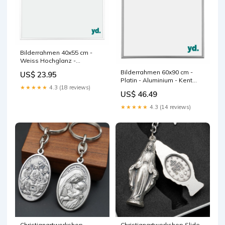
Bilderrahmen 40x55 cm -
Weiss Hochglanz -
Aluminium - Kent
Bilderrahmen 60x90 cm -
US$ 23.95
Profilhöhe_36 mm
Platin - Aluminium - Kent
★★★★★
4.3 (18 reviews)
Format
US$ 46.49
Bilderrahmen_60x84cm
★★★★★
4.3 (14 reviews)
Christianartworkshop
Christianartworkshop Slide -