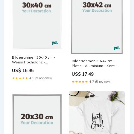
Bilderrahmen 30x40 cm -
Bilderrahmen 30x42 cm -
Weiss Hochglanz -
Platin - Aluminium - Kent
Aluminium - Kent Vlies
US$ 16.95
400x250cm
Fototapte
US$ 17.49
★★★★★
4.5 (9 reviews)
★★★★★
4.7 (5 reviews)