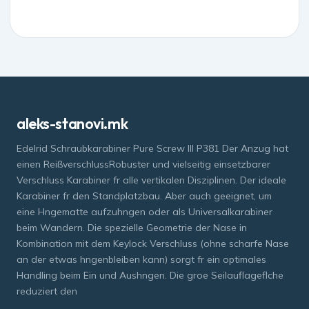
aleks-stanovi.mk
Edelrid Schraubkarabiner Pure Screw III P381 Der Anzug hat
einen ReißverschlussRobuster und vielseitig einsetzbarer
Verschluss Karabiner fr alle vertikalen Disziplinen. Der ideale
Karabiner fr den Standplatzbau. Aber auch geeignet, um
eine Hngematte aufzuhngen oder als Universalkarabiner
beim Wandern. Die spezielle Geometrie der Nase in
Kombination mit dem Keylock Verschluss (ohne scharfe Nase
an der etwas hngenbleiben kann) sorgt fr ein optimales
Handling beim Ein und Aushngen. Die groe Seilauflageflche
reduziert den