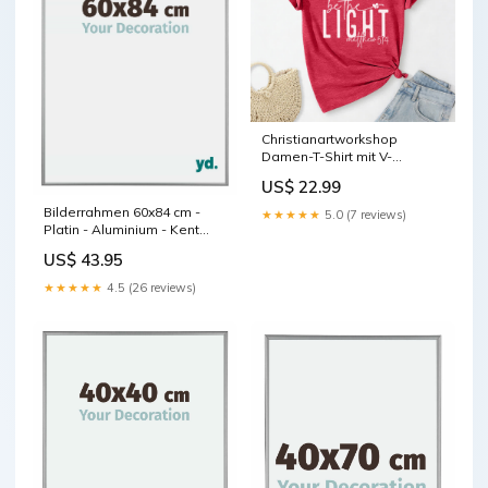
Christianartworkshop
Damen-T-Shirt mit V-
Ausschnitt und dem
US$ 22.99
Aufdruck „Sei das Licht“
Farbe:Beige
Bilderrahmen 60x84 cm -
★★★★★
5.0 (7 reviews)
Platin - Aluminium - Kent
Format Kunst_71x81cm
US$ 43.95
★★★★★
4.5 (26 reviews)