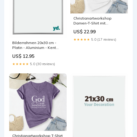
Christianartworkshop
Damen-T-Shirt mit
Bibelvers-Print „Glaube,
US$ 22.99
aber Gott“ und V-Ausschnitt
Farbe:Weiß
★★★★★
5.0 (17 reviews)
Bilderrahmen 20x30 cm -
Platin - Aluminium - Kent
Format Kunst_70x90cm
US$ 12.95
★★★★★
5.0 (30 reviews)
Christianartworkshop T-Shirt