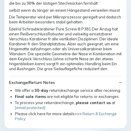
die bis zu 98% der lästigen Stechmücken fernhält
selbst wenn du länger an einem Hängestand verweilen musst
Die Temperatur wird per Mikroprozessor geregelt und dadurch
beim Arbeiten besonders stabil gehalten
Edelrid Schraubkarabiner Pure Screw III P381 Der Anzug hat
einen ReißverschlussRobuster und vielseitig einsetzbarer
Verschluss Karabiner fr alle vertikalen Disziplinen. Der ideale
Karabiner fr den Standplatzbau. Aber auch geeignet, um eine
Hngematte aufzuhngen oder als Universalkarabiner beim
Wandern. Die spezielle Geometrie der Nase in Kombination mit
dem Keylock Verschluss (ohne scharfe Nase an der etwas
hngenbleiben kann) sorgt fr ein optimales Handling beim Ein
und Aushngen. Die groe Seilauflageflche reduziert den
Exchange/Return Notes
We offer a
30-day
return/exchange service after receiving.
Final sale items
are not eligible for returns or exchanges.
To process your return/exchange,
please contact us
at
[email protected]
Please click here for more details>>>
Return & Exchange
Policy