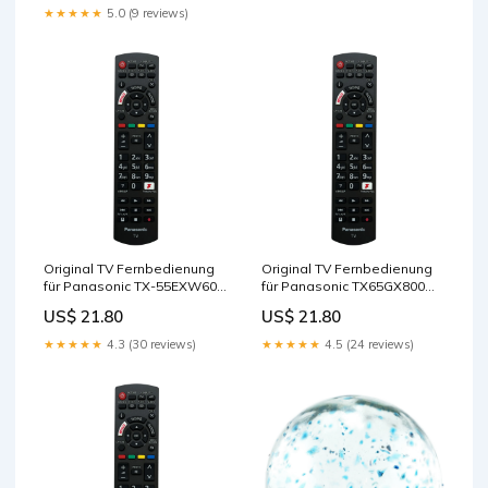
★★★★★
5.0 (9 reviews)
Original TV Fernbedienung
Original TV Fernbedienung
für Panasonic TX-55EXW604
für Panasonic TX65GX800
Fernseher the mandalorian
Fernseher demon slayer 2
US$ 21.80
US$ 21.80
figur
★★★★★
4.3 (30 reviews)
★★★★★
4.5 (24 reviews)