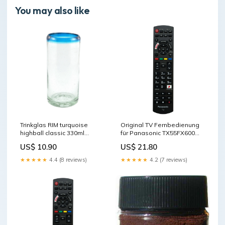
You may also like
Trinkglas RIM turquoise
Original TV Fernbedienung
highball classic 330ml
für Panasonic TX55FX600
stylisch
Fernseher yoda figur
US$ 10.90
US$ 21.80
★★★★★
4.4 (8 reviews)
★★★★★
4.2 (7 reviews)