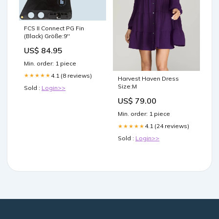
FCS II Connect PG Fin
(Black) Größe:9''
US$ 84.95
Min. order: 1 piece
4.1 (8 reviews)
★★★★★
Harvest Haven Dress
Size:M
Sold :
Login>>
US$ 79.00
Min. order: 1 piece
4.1 (24 reviews)
★★★★★
Sold :
Login>>