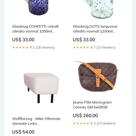
Glaskrug CONFETTI cobalt
Glaskrug DOTS turquoise
cilindro normal 1000ml
cilindro normal 1200ml
creamy
kostbar
US$ 33.00
US$ 33.00
★★★★★
4.1 (18 reviews)
★★★★★
4.7 (10 reviews)
Jeune Fille Monogram
Canvas GM kw0918
US$ 260.00
Stoffbezug - Mike Ottoman
Variante Links
★★★★★
4.3 (10 reviews)
stoff_config_donna
US$ 54.00