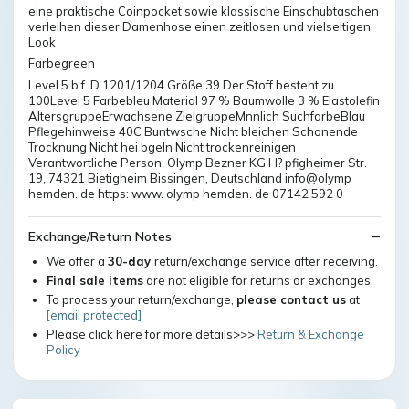
eine praktische Coinpocket sowie klassische Einschubtaschen
verleihen dieser Damenhose einen zeitlosen und vielseitigen
Look
Farbegreen
Level 5 b.f. D.1201/1204 Größe:39 Der Stoff besteht zu
100Level 5 Farbebleu Material 97 % Baumwolle 3 % Elastolefin
AltersgruppeErwachsene ZielgruppeMnnlich SuchfarbeBlau
Pflegehinweise 40C Buntwsche Nicht bleichen Schonende
Trocknung Nicht hei bgeln Nicht trockenreinigen
Verantwortliche Person: Olymp Bezner KG H? pfigheimer Str.
19, 74321 Bietigheim Bissingen, Deutschland info@olymp
hemden. de https: www. olymp hemden. de 07142 592 0
Exchange/Return Notes
We offer a
30-day
return/exchange service after receiving.
Final sale items
are not eligible for returns or exchanges.
To process your return/exchange,
please contact us
at
[email protected]
Please click here for more details>>>
Return & Exchange
Policy