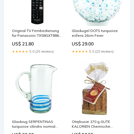
Original TV Fernbedienung
Glaskugel DOTS turquoise
für Panasonic TX58GXT886
esfera 26cm Feier
Fernseher kaisen manga
US$ 21.80
US$ 29.00
★★★★★
5.0 (25 reviews)
★★★★★
5.0 (20 reviews)
Glaskrug SERPENTINAS
Otrębusie 170 g GUTE
turquoise cilindro normal
KALORIEN Chemische
1200ml Manufaktur
Reagenzien für das