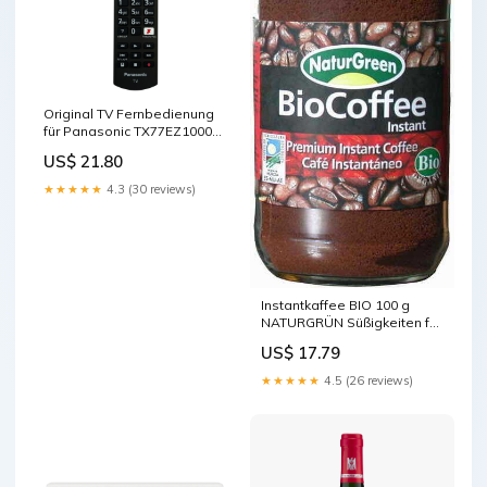
Original TV Fernbedienung
für Panasonic TX77EZ1000E
Fernseher samsung
US$ 21.80
fernbedienung tv
★★★★★
4.3 (30 reviews)
Instantkaffee BIO 100 g
NATURGRÜN Süßigkeiten für
Kinder
US$ 17.79
★★★★★
4.5 (26 reviews)