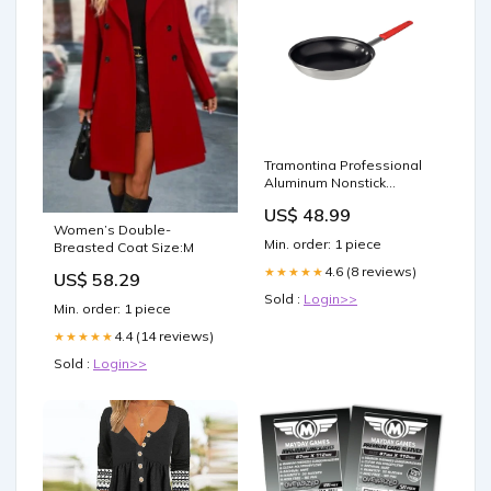
Tramontina Professional
Aluminum Nonstick
Restaurant Fry Pan 20cm
US$ 48.99
Laundry
Women’s Double-
Min. order: 1 piece
Breasted Coat Size:M
4.6 (8 reviews)
★★★★★
US$ 58.29
Sold :
Login>>
Min. order: 1 piece
4.4 (14 reviews)
★★★★★
Sold :
Login>>