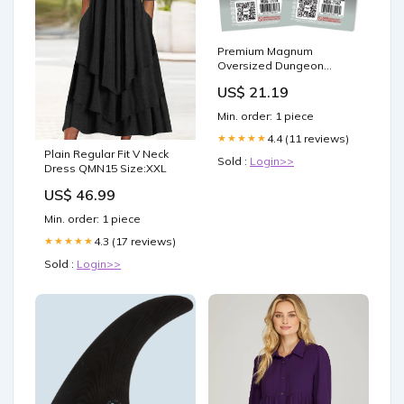
Premium Magnum
Oversized Dungeon
Sleeves 87 x 112 mm (50)
US$ 21.19
Min. order: 1 piece
4.4 (11 reviews)
★★★★★
Plain Regular Fit V Neck
Sold :
Login>>
Dress QMN15 Size:XXL
US$ 46.99
Min. order: 1 piece
4.3 (17 reviews)
★★★★★
Sold :
Login>>