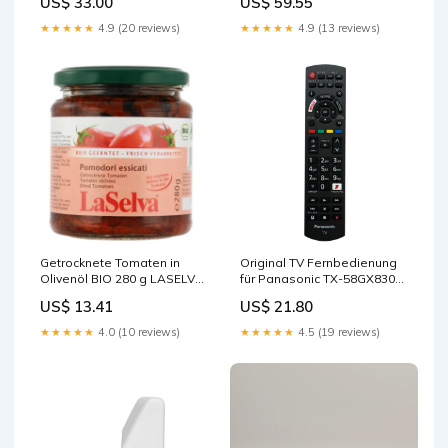
US$ 33.00
US$ 59.55
Biolabor
★★★★★
4.9 (20 reviews)
★★★★★
4.9 (13 reviews)
Getrocknete Tomaten in
Original TV Fernbedienung
Olivenöl BIO 280 g LASELVA
für Panasonic TX-58GX830
Aprikosenkernöl
Fernseher reviews anime
US$ 13.41
US$ 21.80
★★★★★
4.0 (10 reviews)
★★★★★
4.5 (19 reviews)