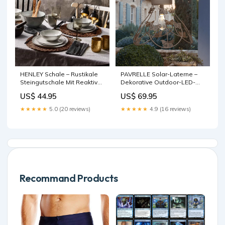
HENLEY Schale – Rustikale
PAVRELLE Solar-Laterne –
Steingutschale Mit Reaktiver
Dekorative Outdoor-LED-
Glasur wall lamp
Laterne mit Vintage-Charme
US$ 44.95
US$ 69.95
dream
★★★★★
5.0 (20 reviews)
★★★★★
4.9 (16 reviews)
Recommand Products