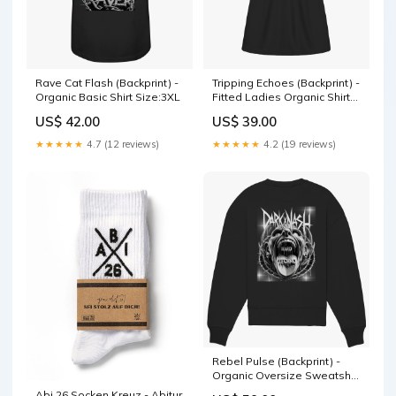
Rave Cat Flash (Backprint) -
Tripping Echoes (Backprint) -
Organic Basic Shirt Size:3XL
Fitted Ladies Organic Shirt
Farbe:Black
US$ 42.00
US$ 39.00
★★★★★
4.7 (12 reviews)
★★★★★
4.2 (19 reviews)
Rebel Pulse (Backprint) -
Organic Oversize Sweatshirt
Größe:M
Abi 26 Socken Kreuz - Abitur