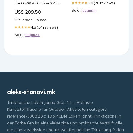
5.0 (20 reviews)
★★★★★
For 06-09 PT Cruiser 2.4L
Item Type_Component
Sold :
Login>>
US$ 209.50
Speakers
Min. order: 1 piece
4.5 (14 reviews)
★★★★★
Sold :
Login>>
aleks-stanovi.mk
Trinkflasche Laken Jannu Grün 1 L – Robuste
Kunststoffflasche für Outdoor-Aktivitäten category-
reference-3308 28 x 19 x 40Die Laken Jannu Trinkflasche in
der Farbe Grn ist eine vielseitige und praktische Wahl fr alle,
die eine zuverlssige und umweltfreundliche Trinklsung fr den