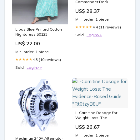
Commander Deck –
Adventure Time Edition –
US$ 28.37
100 Proxy Full Art Cards
(Card Only) : Toys &
Min. order: 1 piece
Games
4.4 (11 reviews)
★★★★★
Libas Blue Printed Cotton
Nightdress 50123
Sold :
Login>>
US$ 22.00
Min. order: 1 piece
4.3 (10 reviews)
★★★★★
Sold :
Login>>
L-Carnitine Dosage for
Weight Loss: The
Evidence-Based Guide
US$ 26.67
*Rt0tzyB8U*
Min. order: 1 piece
Mechman 240A Alternator