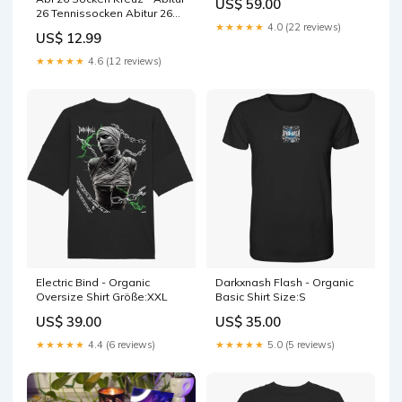
US$ 59.00
26 Tennissocken Abitur 26
★★★★★
4.0 (22 reviews)
Geschenk
US$ 12.99
★★★★★
4.6 (12 reviews)
Electric Bind - Organic
Darkxnash Flash - Organic
Oversize Shirt Größe:XXL
Basic Shirt Size:S
US$ 39.00
US$ 35.00
★★★★★
4.4 (6 reviews)
★★★★★
5.0 (5 reviews)