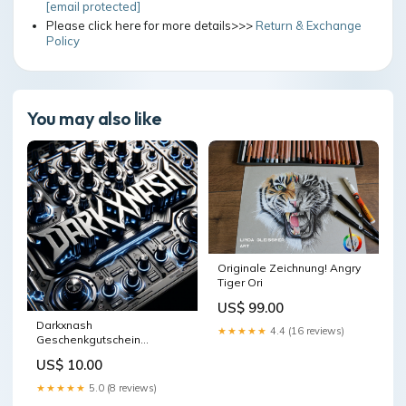
[email protected]
Please click here for more details>>>
Return & Exchange
Policy
You may also like
Originale Zeichnung! Angry
Tiger Ori
US$ 99.00
Darkxnash
★★★★★
4.4 (16 reviews)
Geschenkgutschein
Nennwerte:50,00 €
US$ 10.00
★★★★★
5.0 (8 reviews)