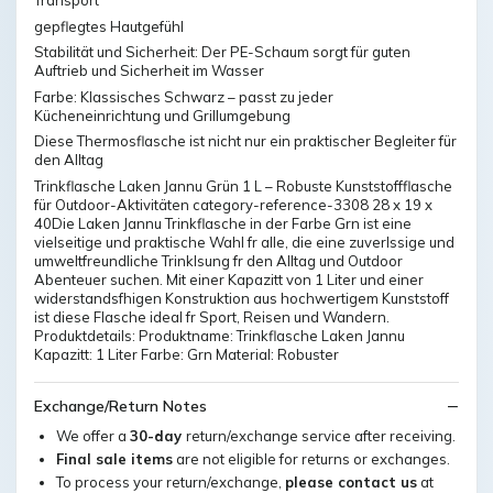
Transport
gepflegtes Hautgefühl
Stabilität und Sicherheit: Der PE-Schaum sorgt für guten
Auftrieb und Sicherheit im Wasser
Farbe: Klassisches Schwarz – passt zu jeder
Kücheneinrichtung und Grillumgebung
Diese Thermosflasche ist nicht nur ein praktischer Begleiter für
den Alltag
Trinkflasche Laken Jannu Grün 1 L – Robuste Kunststoffflasche
für Outdoor-Aktivitäten category-reference-3308 28 x 19 x
40Die Laken Jannu Trinkflasche in der Farbe Grn ist eine
vielseitige und praktische Wahl fr alle, die eine zuverlssige und
umweltfreundliche Trinklsung fr den Alltag und Outdoor
Abenteuer suchen. Mit einer Kapazitt von 1 Liter und einer
widerstandsfhigen Konstruktion aus hochwertigem Kunststoff
ist diese Flasche ideal fr Sport, Reisen und Wandern.
Produktdetails: Produktname: Trinkflasche Laken Jannu
Kapazitt: 1 Liter Farbe: Grn Material: Robuster
Exchange/Return Notes
We offer a
30-day
return/exchange service after receiving.
Final sale items
are not eligible for returns or exchanges.
To process your return/exchange,
please contact us
at