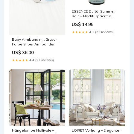
ESSENCE Duftöl Summer
Rain – Nachfüllpack für
Aromadiffuser
US$ 14.95
Weihnachtsfußmatte
★★★★★
4.2 (22 reviews)
Baby Armband mit Gravur |
Farbe Silber Armbänder
US$ 36.00
★★★★★
4.4 (27 reviews)
Hängelampe Hollivale –
LOIRET Vorhang – Eleganter