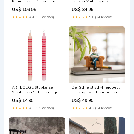
Romantische Pendelleuchte
Fenster-Vorhang aus
aus Rattan cuttingboard
Leinenmischung mit
US$ 109.95
US$ 84.95
natürlichem Charme
Microscopes
★★★★★
4.4 (16 reviews)
★★★★★
5.0 (24 reviews)
ART BOUGIE Stabkerze
Der Schreibtisch-Therapeut
Streifen 2er Set – Trendige
– Lustige MiniTherapeuten-
Streifen-Stabkerzen
Figur fürs Büro Wähle eine
US$ 14.95
US$ 49.95
rutschfeste Sohle
Variante:Der Schreibtisch-
Therapeut - Deutsch
★★★★★
4.5 (13 reviews)
★★★★★
4.2 (14 reviews)