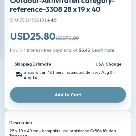
Outdoor-Aktivitäten category-
reference-3308 28 x 19 x 40
SKU: 55824926131
4.9
USD25.80
USD73.80
Pay in 4 interest-free payments of
$6.45
Learn more
Shipping Estimate
USA
Change
Ships within 48 hours · Estimated delivery
Aug 9
-
Aug 14
Add to Cart
Description
28 x 19 x 40 cm – kompakte und praktische Größe für den