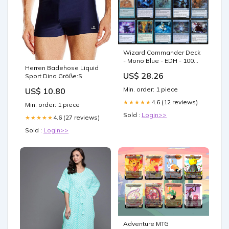
Wizard Commander Deck
- Mono Blue - EDH - 100
Herren Badehose Liquid
Card - Custom Magic The
US$ 28.26
Sport Dino Größe:S
Gathering Deck
Min. order: 1 piece
US$ 10.80
4.6 (12 reviews)
★★★★★
Min. order: 1 piece
Sold :
Login>>
4.6 (27 reviews)
★★★★★
Sold :
Login>>
Adventure MTG