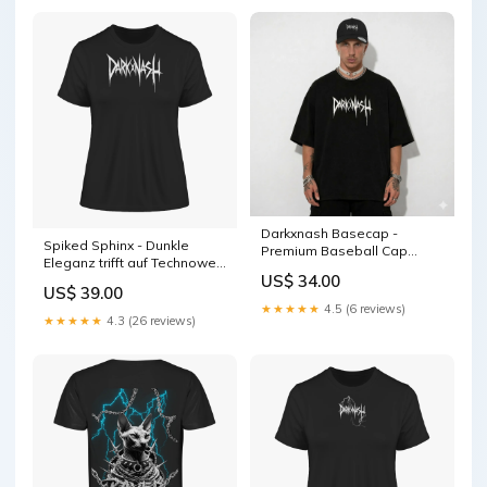
Darkxnash Basecap -
Spiked Sphinx - Dunkle
Premium Baseball Cap
Eleganz trifft auf Technowelt
SpikedSphinx
US$ 34.00
(Backprint) - Fitted Ladies
US$ 39.00
Organic Shirt Organic
★★★★★
4.5 (6 reviews)
Oversize Sweatshirt
★★★★★
4.3 (26 reviews)